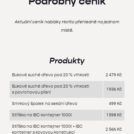
Podrobný ceník
Aktuální ceník nabídky Horito přehledně na jednom
místě.
Produkty
Bukové suché dřevo pod 20 % vlhkosti
2 479 Kč
Bukové suché dřevo pod 20 % vlhkosti
1 936 Kč
s povrchovou plísní
Smrkový špalek na sekání dřeva
499 Kč
Stříška na IBC kontejner 1000l
1 598 Kč
Stříška na IBC kontejner 1000l + IBC
2 566 Kč
kontejner s kovovou konstrukcí