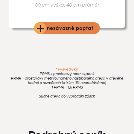
80 cm výška, 40 cm průměr
nezávazně poptat
*
Vysvětlivky
PRMS = prostorový metr sypaný
PRMR = prostorový metr rovnaného naštípaného dřeva v dřevěné
bedně o rozměrech 1x1x1m (již neprodáváme)
1 PRMR = 1,6 PRMS
Suché dřevo do vyprodání zásob