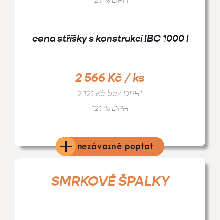
*21 % DPH
cena stříšky s konstrukcí IBC 1000 l
2 566 Kč / ks
2 121 Kč bez DPH*
*21 % DPH
nezávazně poptat
SMRKOVÉ ŠPALKY