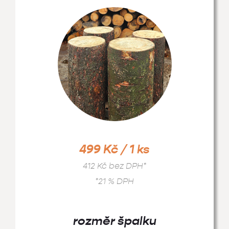
499 Kč / 1 ks
412 Kč bez DPH*
*21 % DPH
rozměr špalku