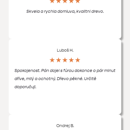
★★★★★
Skvela a rychla domluva, kvalitni drevo.
Luboš H.
★★★★★
Spokojenost. Pán dojel s fůrou dokonce o pár minut
dříve, milý a ochotný. Dřevo pěkné. Určitě
doporučuji.
Ondrej B.