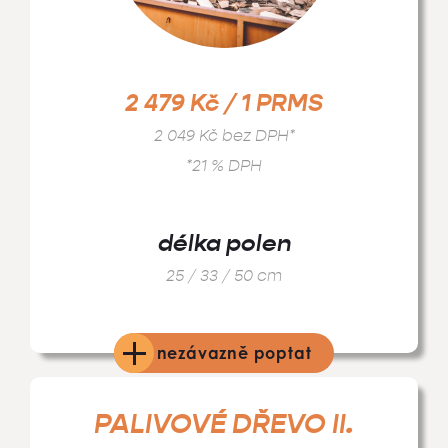
2 479 Kč / 1 PRMS
2 049 Kč bez DPH*
*21 % DPH
délka polen
25 / 33 / 50 cm
nezávazně poptat
PALIVOVÉ DŘEVO II.