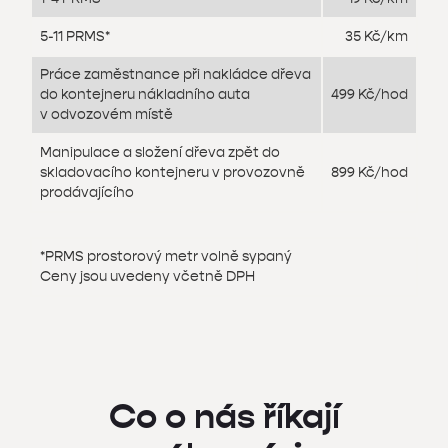
5-11 PRMS*
35 Kč/km
Práce zaměstnance při nakládce dřeva
do kontejneru nákladního auta
499 Kč/hod
v odvozovém místě
Manipulace a složení dřeva zpět do
skladovacího kontejneru v provozovně
899 Kč/hod
prodávajícího
*PRMS prostorový metr volně sypaný
Ceny jsou uvedeny včetně DPH
Co o nás říkají