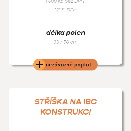
1 600 Kč bez DPH*
*21 % DPH
délka polen
33 / 50 cm
nezávazně poptat
STŘÍŠKA
NA IBC
KONSTRUKCI