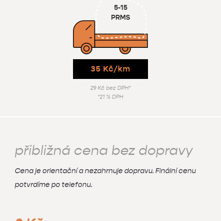
5-15
‍PRMS
35 Kč/km
29 Kč bez DPH*
*21 % DPH
přibližná cena bez dopravy
Cena je orientační a nezahrnuje dopravu. Finální cenu
potvrdíme po telefonu.