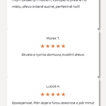
milým zkušeným řidičem, vyklopeno přesně na
místo, dřevo krásně suché, perfektně hoří!
Marek T.
★★★★★
Skvela a rychla domluva, kvalitni drevo.
Luboš H.
★★★★★
Spokojenost. Pán dojel s fůrou dokonce o pár minut