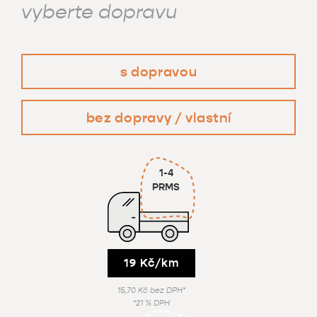
vyberte dopravu
s dopravou
bez dopravy / vlastní
1-4
PRMS
19 Kč/km
15,70 Kč bez DPH*
*21 % DPH